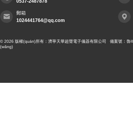
0537-2487878
郵箱
1024441764@qq.com
© 2026 版權(quán)所有：濟寧天華超聲電子儀器有限公司 備案號：
魯I
(wǎng)