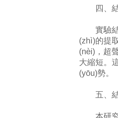
四、結
實驗結(jié
(zhì)的
(nèi)
大縮短
(yōu)勢。
五、結(j
本研究通過