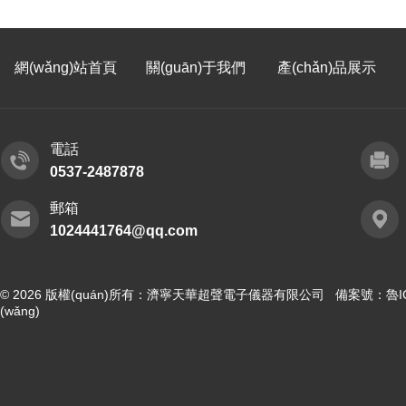
網(wǎng)站首頁
關(guān)于我們
產(chǎn)品展示
電話
0537-2487878
郵箱
1024441764@qq.com
© 2026 版權(quán)所有：濟寧天華超聲電子儀器有限公司 備案號：
魯I
(wǎng)