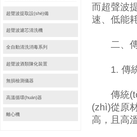
而超聲波提取
超聲波提取設(shè)備
速、低能
超聲波濾芯清洗機
二、傳統(
全自動清洗消毒系列
超聲波酒類陳化裝置
1. 傳統(
無損檢測儀器
傳統(tǒn
高溫循環(huán)器
(zhì)
離心機
高，且高