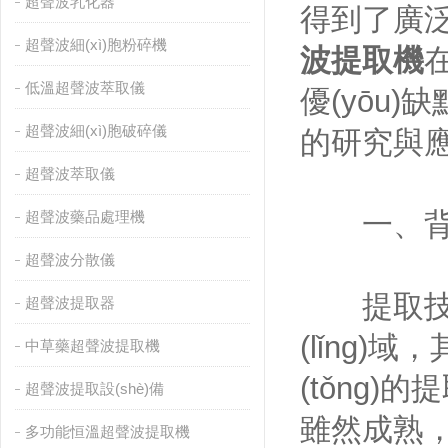
超聲波乳化器
得到了廣泛應
超聲波細(xì)胞粉碎機
波提取機
在
低溫超聲波萃取儀
優(yōu)
超聲波細(xì)胞破碎儀
的研究與應(
超聲波萃取儀
一、
超聲波藥品處理機
超聲波分散儀
提取技術(s
超聲波提取器
(lǐng)
中草藥超聲波提取機
(tǒng)
超聲波提取設(shè)備
雖然成熟
多功能恒溫超聲波提取機