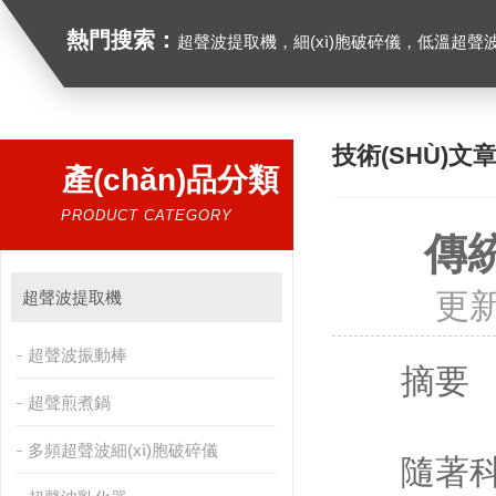
熱門搜索：
超聲波提取機，細(xì)胞破碎儀，低溫超
技術(SHÙ)文
產(chǎn)品分類
PRODUCT CATEGORY
傳
更新
超聲波提取機
超聲波振動棒
摘要
超聲煎煮鍋
多頻超聲波細(xì)胞破碎儀
隨著科技的不