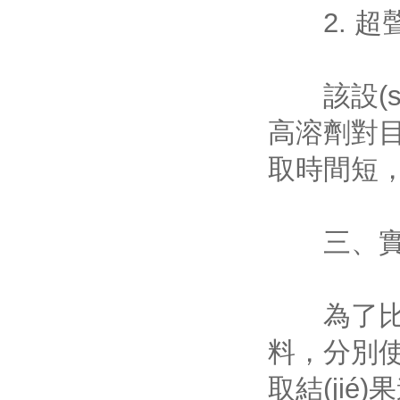
2. 超
該設(shè
高溶劑對目標
取時間短
三、實驗設
為了比較兩
料，分別使用
取結(jié)