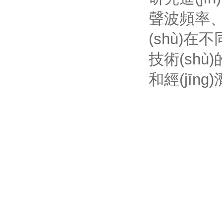
聲波頻率
(shù)在
技術(shù)
和經(jīng)