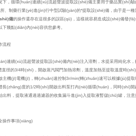
，循環(huán)連續(xù)流超聲波提取設(shè)備主要用于藥品實(shí)驗(
所、制藥行業(yè)進(jìn)行中型試驗(yàn)的*提取設(shè)備，由于是一種
hè)備
的操作還存在這很多的誤區(qū)，這樣就容易造成設(shè)備發(fā)生危
幾點(diǎn)內(nèi)容供您參考。
操作流程
)連續(xù)流超聲波提取設(shè)備內(nèi)注入溶劑，水提采用純化水，醇提
體直徑的3/4時(shí)，開啟蒸汽閥門加熱溶劑，溫度加熱至提取溫度時(sh
主機(jī)電機(jī)，轉(zhuǎn)速控制3r/min(轉(zhuǎn)速可以根據(jù)提取時(s
zhǎng)度的1/2時(shí)開啟出料泵打內(nèi)循環(huán)，同時(shí)
開始出料，提取液通過過濾器的收集漏斗進(jìn)入提取液暫儲(chǔ)罐，注
作事項(xiàng)