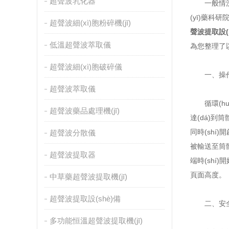
超聲波乳化器
一般情況下
(yī)藥科研院
超聲波細(xì)胞粉碎機(jī)
聲波提取設(s
低溫超聲波萃取儀
為您整理了以下
超聲波細(xì)胞破碎儀
一、
超聲波萃取儀
循環(huán
超聲波藥品處理機(jī)
達(dá)到筒
同時(shí)開啟
超聲波分散儀
被輸送至筒體長(
超聲波提取器
端時(shí)
頁面高度。
中草藥超聲波提取機(jī)
超聲波提取設(shè)備
二、安全操
多功能恒溫超聲波提取機(jī)