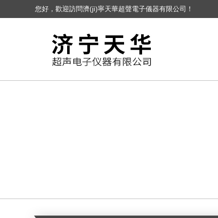
您好，歡迎訪問濟(jì)寧天華超聲電子儀器有限公司！