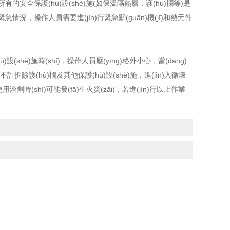
有的安全保護(hù)設(shè)施(如保溫隔熱層，護(hù)攔等)是
緊急情況，操作人員需要進(jìn)行緊急關(guān)機(jī)和熱元件
(shè)施時(shí)，操作人員應(yīng)格外小心，當(dāng)
拆除護(hù)欄及其他保護(hù)設(shè)施，進(jìn)入循環
溶劑時(shí)可能發(fā)生火災(zāi)，若進(jìn)行以上作業